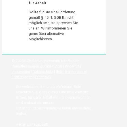
für Arbeit.
Sollte für Sie eine Förderung
gemäß § 45 ff. SGB III nicht
möglich sein, so sprechen Sie
uns an. Wir informieren Sie
gerne über alternative
Möglichkeiten.
© 2026 BZH Bildungszentrum Handel und
Dienstleistungen gGmbH |
AGB
|
Widerruf
|
Impressum
|
Datenschutz
|
Betroffenenrechte
|
Förderungen
|
facebook
Sie verlassen jetzt unsere Website. Bitte
beachten Sie, dass dieser Link eine Website
öffnet, für deren Inhalt wir nicht verantwortlich
sind und auf die unsere
Datenschutzbestimmungen keine Anwendung
finden.
weiter zu Facebook