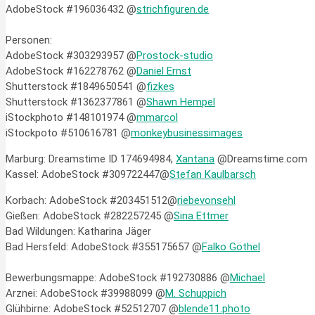
AdobeStock #196036432 @
strichfiguren.de
Personen:
AdobeStock #303293957 @
Prostock-studio
AdobeStock #162278762 @
Daniel Ernst
Shutterstock #1849650541 @
fizkes
Shutterstock #1362377861 @
Shawn Hempel
iStockphoto #148101974 @
mmarcol
iStockpoto #
510616781 @
monkeybusinessimages
Marburg: Dreamstime ID
174694984,
Xantana
@Dreamstime.com
Kassel: AdobeStock #309722447@
Stefan Kaulbarsch
Korbach: AdobeStock #203451512@
riebevonsehl
Gießen: AdobeStock #282257245 @
Sina Ettmer
Bad Wildungen: Katharina Jäger
Bad Hersfeld: AdobeStock #355175657 @
Falko Göthel
Bewerbungsmappe: AdobeStock #192730886 @
Michael
Arznei: AdobeStock #39988099 @
M. Schuppich
Glühbirne: AdobeStock #52512707 @
blende11.photo