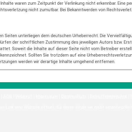
nhalte waren zum Zeitpunkt der Verlinkung nicht erkennbar. Eine per
echtsverletzung nicht zumutbar. Bei Bekanntwerden von Rechtsverlet
sen Seiten unterliegen dem deutschen Urheberrecht. Die Vervielfältig
rfen der schriftlichen Zustimmung des jeweiligen Autors bzw. Erst
attet. Soweit die Inhalte auf dieser Seite nicht vom Betreiber erste
 gekennzeichnet. Sollten Sie trotzdem auf eine Urheberrechtsverlet
tzungen werden wir derartige Inhalte umgehend entfernen.
 |
AGB
|
Widerruf
|
Impressum
|
Datenschutz
|
Betroffenenrechte
|
er Link eine Website öffnet, für deren Inhalt wir nicht verantwortlic