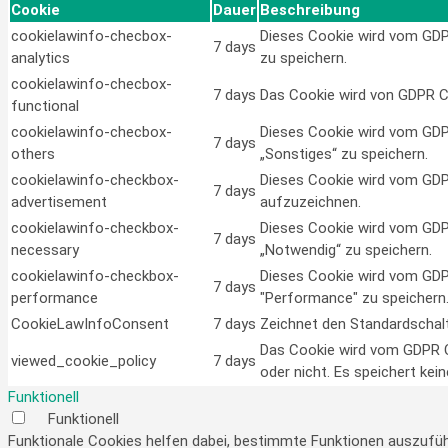
Cookie
Dauer
Beschreibung
cookielawinfo-checbox-
Dieses Cookie wird vom GDPR
7 days
analytics
zu speichern.
cookielawinfo-checbox-
7 days
Das Cookie wird von GDPR Co
functional
cookielawinfo-checbox-
Dieses Cookie wird vom GDPR
7 days
others
„Sonstiges“ zu speichern.
cookielawinfo-checkbox-
Dieses Cookie wird vom GDP
7 days
advertisement
aufzuzeichnen.
cookielawinfo-checkbox-
Dieses Cookie wird vom GDPR
7 days
necessary
„Notwendig“ zu speichern.
cookielawinfo-checkbox-
Dieses Cookie wird vom GDPR
7 days
performance
"Performance" zu speichern
CookieLawInfoConsent
7 days
Zeichnet den Standardschal
Das Cookie wird vom GDPR C
viewed_cookie_policy
7 days
oder nicht. Es speichert ke
Funktionell
Funktionell
Funktionale Cookies helfen dabei, bestimmte Funktionen auszufüh