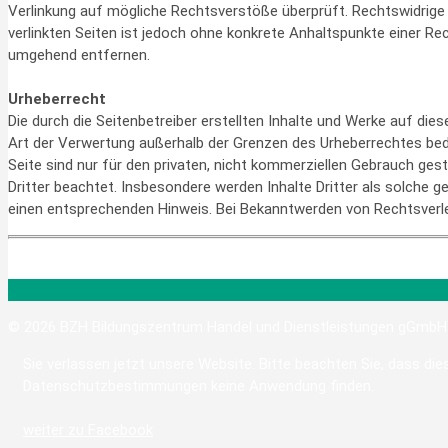
Verlinkung auf mögliche Rechtsverstöße überprüft. Rechtswidrige I
verlinkten Seiten ist jedoch ohne konkrete Anhaltspunkte einer R
umgehend entfernen.
Urheberrecht
Die durch die Seitenbetreiber erstellten Inhalte und Werke auf die
Art der Verwertung außerhalb der Grenzen des Urheberrechtes bedü
Seite sind nur für den privaten, nicht kommerziellen Gebrauch gest
Dritter beachtet. Insbesondere werden Inhalte Dritter als solche
einen entsprechenden Hinweis. Bei Bekanntwerden von Rechtsverle
© 2026 BZH Bildungszentrum Handel und Dienstleistungen gGmbH
Sie verlassen jetzt unsere Website. Bitte beachten Sie, dass dies
Datenschutzbestimmungen keine Anwendung finden.
weiter zu Facebook