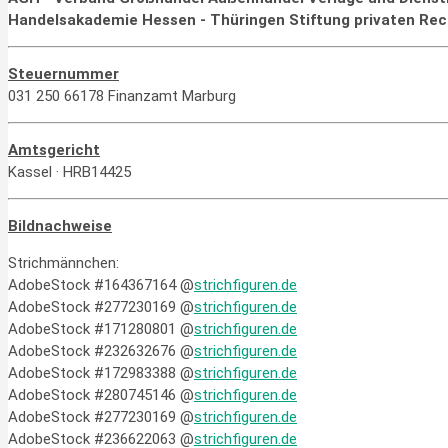
Handelsakademie Hessen - Thüringen Stiftung privaten Rec
Steuernummer
031 250 66178 Finanzamt Marburg
Amtsgericht
Kassel · HRB14425
Bildnachweise
Strichmännchen:
AdobeStock #164367164 @
strichfiguren.de
AdobeStock #277230169 @
strichfiguren.de
AdobeStock #171280801 @
strichfiguren.de
AdobeStock #232632676 @
strichfiguren.de
AdobeStock #172983388 @
strichfiguren.de
AdobeStock #280745146 @
strichfiguren.de
AdobeStock #277230169 @
strichfiguren.de
AdobeStock #236622063 @
strichfiguren.de