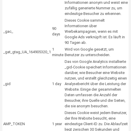
Informationen anonym und weist eine
zufällig generierte Nummer zu, um
eindeutige Besucher zu erkennen.
Dieses Cookie sammelt
Informationen über
90
_gac_
Werbekampagnen, wenn es mit
days
Google Ads verknüpft ist. Es läuft in
90 Tagen ab.
1
Wird von Google gesetzt, um
_gat_gtag_UA_164905320_1
minute
Benutzer zu unterscheiden.
Das von Google Analytics installierte
_gid-Cookie speichert Informationen
darüber, wie Besucher eine Website
nutzen, und erstellt gleichzeitig einen
_gid
1 day
Analysebericht über die Leistung der
Website. Einige der gesammelten
Daten umfassen die Anzahl der
Besucher, ihre Quelle und die Seiten,
die sie anonym besuchen.
Dieses Cookie weist jedem Benutzer,
der Ihre Website besucht, eine
AMP_TOKEN
1 year
eindeutige Client-ID zu. Die Ablaufzeit
liegt zwischen 30 Sekunden und