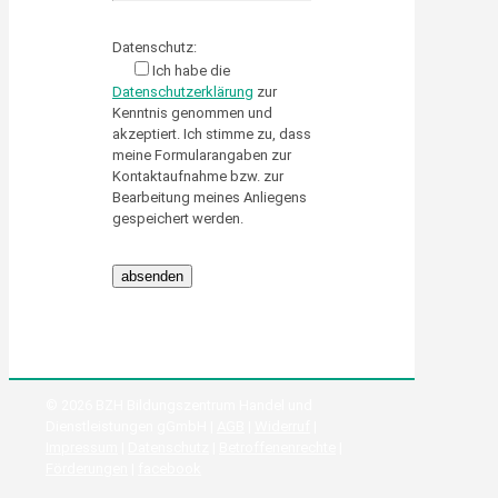
Please leave this field empty.
Datenschutz:
Ich habe die
Datenschutzerklärung
zur
Kenntnis genommen und
akzeptiert. Ich stimme zu, dass
meine Formularangaben zur
Kontaktaufnahme bzw. zur
Bearbeitung meines Anliegens
gespeichert werden.
© 2026 BZH Bildungszentrum Handel und
Dienstleistungen gGmbH |
AGB
|
Widerruf
|
Impressum
|
Datenschutz
|
Betroffenenrechte
|
Förderungen
|
facebook