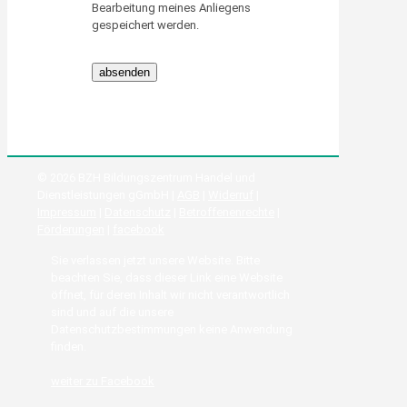
Bearbeitung meines Anliegens
gespeichert werden.
© 2026 BZH Bildungszentrum Handel und
Dienstleistungen gGmbH |
AGB
|
Widerruf
|
Impressum
|
Datenschutz
|
Betroffenenrechte
|
Förderungen
|
facebook
Sie verlassen jetzt unsere Website. Bitte
beachten Sie, dass dieser Link eine Website
öffnet, für deren Inhalt wir nicht verantwortlich
sind und auf die unsere
Datenschutzbestimmungen keine Anwendung
finden.
weiter zu Facebook