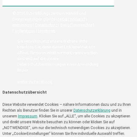
© 2026 BZH Bildungszentrum Handel und
Dienstleistungen gGmbH |
AGB
|
Widerruf
|
Impressum
|
Datenschutz
|
Betroffenenrechte
|
Förderungen
|
facebook
Sie verlassen jetzt unsere Website. Bitte
beachten Sie, dass dieser Link eine Website
öffnet, für deren Inhalt wir nicht verantwortlich
sind und auf die unsere
Datenschutzbestimmungen keine Anwendung
finden.
weiter zu Facebook
Datenschutzübersicht
Diese Website verwendet Cookies – nähere Informationen dazu und zu Ihren
Rechten als Benutzer finden Sie in unserer
Datenschutzerklärung
und in
unserem
Impressum
. Klicken Sie auf „ALLE“, um alle Cookies zu akzeptieren
und direkt unsere Website besuchen zu können oder klicken Sie auf
„NOTWENDIGE“, um nur die technisch notwendigen Cookies zu akzeptieren.
Unter „Cookie-Einstellungen“ können Sie Ihre individuelle Auswahl treffen.