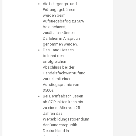
die Lehrgangs- und
Prüfungsgebühren
werden beim
Aufstiegsbafög zu 50%
bezuschusst,
zusätzlich können
Darlehen in Anspruch
genommen werden.
Das Land Hessen
belohnt den
erfolgreichen
Abschluss bei der
Handelsfachwirtprüfung
zurzeit mit einer
Aufstiegsprämie von
3500€.
Bei Berufsabschlüssen
ab 87 Punkten kann bis
zu einem Alter von 25
Jahren das
Weiterbildungsstipendium
der Bundesrepublik
Deutschland in