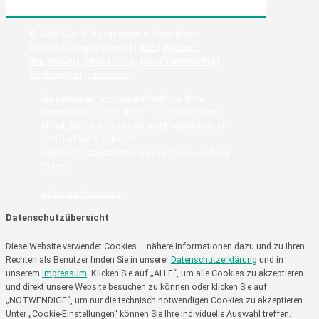
© 2026 BZH Bildungszentrum Handel und
Dienstleistungen gGmbH |
AGB
|
Widerruf
|
Impressum
|
Datenschutz
|
Betroffenenrechte
|
Förderungen
|
facebook
Sie verlassen jetzt unsere Website. Bitte
beachten Sie, dass dieser Link eine Website
öffnet, für deren Inhalt wir nicht verantwortlich
sind und auf die unsere
Datenschutzbestimmungen keine Anwendung
finden.
weiter zu Facebook
Datenschutzübersicht
Diese Website verwendet Cookies – nähere Informationen dazu und zu Ihren
Rechten als Benutzer finden Sie in unserer
Datenschutzerklärung
und in
unserem
Impressum
. Klicken Sie auf „ALLE“, um alle Cookies zu akzeptieren
und direkt unsere Website besuchen zu können oder klicken Sie auf
„NOTWENDIGE“, um nur die technisch notwendigen Cookies zu akzeptieren.
Unter „Cookie-Einstellungen“ können Sie Ihre individuelle Auswahl treffen.