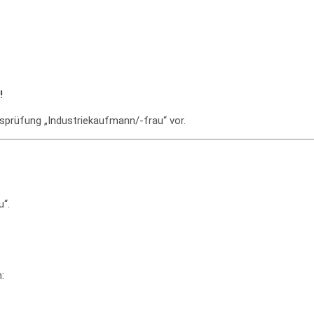
!
ssprüfung „Industriekaufmann/-frau“ vor.
u“.
: