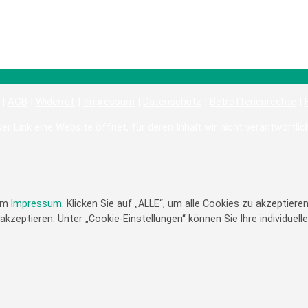
 |
AGB
|
Widerruf
|
Impressum
|
Datenschutz
|
Betroffenenrechte
|
er Link eine Website öffnet, für deren Inhalt wir nicht verantwortlic
rem
Impressum
. Klicken Sie auf „ALLE“, um alle Cookies zu akzeptier
eptieren. Unter „Cookie-Einstellungen“ können Sie Ihre individuelle