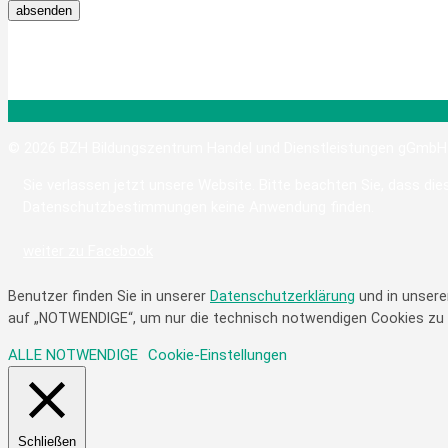
© 2026 BZH Bildungszentrum Handel und Dienstleistungen gGmbH
Sie verlassen jetzt unsere Website. Bitte beachten Sie, dass dies
Datenschutzbestimmungen keine Anwendung finden.
weiter zu Facebook
Benutzer finden Sie in unserer
Datenschutzerklärung
und in unse
auf „NOTWENDIGE“, um nur die technisch notwendigen Cookies zu akz
ALLE
NOTWENDIGE
Cookie-Einstellungen
Schließen