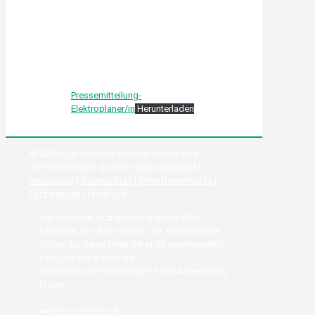
Pressemitteilung-
Elektroplaner/in
Herunterladen
© 2026 BZH Bildungszentrum Handel und
Dienstleistungen gGmbH |
AGB
|
Widerruf
|
Impressum
|
Datenschutz
|
Betroffenenrechte
|
Förderungen
|
facebook
Sie verlassen jetzt unsere Website. Bitte
beachten Sie, dass dieser Link eine Website
öffnet, für deren Inhalt wir nicht verantwortlich
sind und auf die unsere
Datenschutzbestimmungen keine Anwendung
finden.
weiter zu Facebook