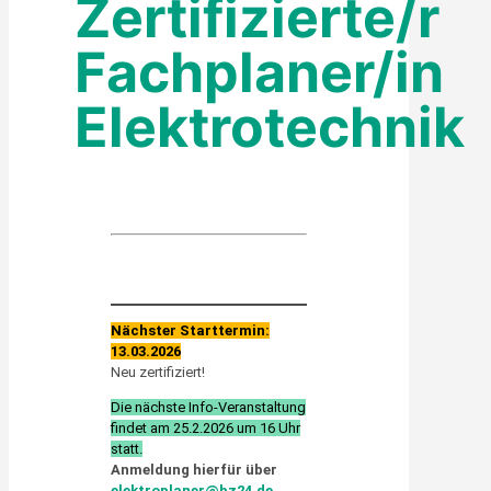
Zertifizierte/r
Fachplaner/in
Elektrotechnik
Nächster Starttermin:
13.03.2026
Neu zertifiziert!
Die nächste Info-Veranstaltung
findet am 25.2.2026 um 16 Uhr
statt.
Anmeldung hierfür über
elektroplaner@bz24.de